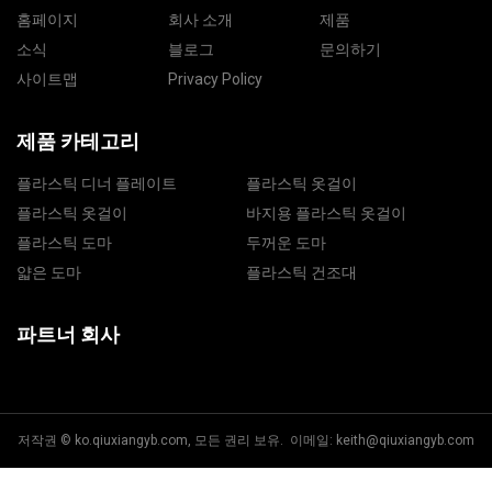
홈페이지
회사 소개
제품
소식
블로그
문의하기
사이트맵
Privacy Policy
제품 카테고리
플라스틱 디너 플레이트
플라스틱 옷걸이
플라스틱 옷걸이
바지용 플라스틱 옷걸이
플라스틱 도마
두꺼운 도마
얇은 도마
플라스틱 건조대
파트너 회사
저작권 © ko.qiuxiangyb.com, 모든 권리 보유. 이메일:
keith@qiuxiangyb.com